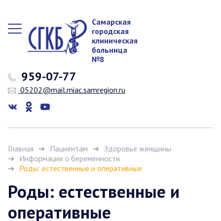
Самарская
городская
клиническая
больница
№8
959-07-77
05202@mail.miac.samregion.ru
Главная
Пациентам
Здоровье женщины
Информация о беременности
Роды: естественные и оперативные
Роды: естественные и
оперативные