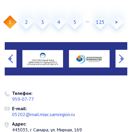
...
1
2
3
4
5
125
>
Телефон:
959-07-77
E-mail:
05202@mail.miac.samregion.ru
Адрес:
443035, г. Самара, ул. Мирная, 169