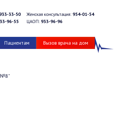
933-33-50
Женская консультация:
954-01-54
33-96-55
ЦАОП:
933-96-96
Пациентам
Вызов врача на дом
а №8"