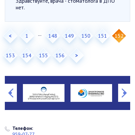
Здравствуйте, врача - стоматолога в ДПО
нет.
...
<
1
148
149
150
151
152
153
154
155
156
>
Телефон:
959-07-77