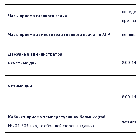
понеде
Часы приема главного врача
предва
Часы приема заместителя главного врача по АПР
пятниц
Дежурный администратор
8:00-14
нечетные дни
четные дни
8:00-14
Кабинет приема температурящих больных
(каб.
ежедне
№201-203, вход с обратной стороны здания)