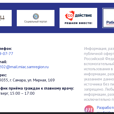
лефон:
Информация, раз
9-07-77
публичной оферт
Российской Фед
ail:
вспомогательный
202@mail.miac.samregion.ru
использования в
информации, раз
рес:
указанием данно
035, г. Самара, ул. Мирная, 169
источника без п
афик приёма граждан к главному врачу:
запрещено. Любы
верг, 15:00 – 17:00
информации, раз
исключительно п
Разработ
mediaidea