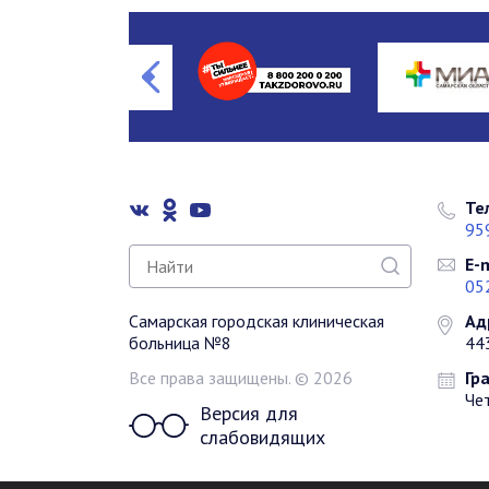
Те
95
E-m
05
Самарская городская клиническая
Ад
больница №8
443
Все права защищены. © 2026
Гр
Чет
Версия для
слабовидящих