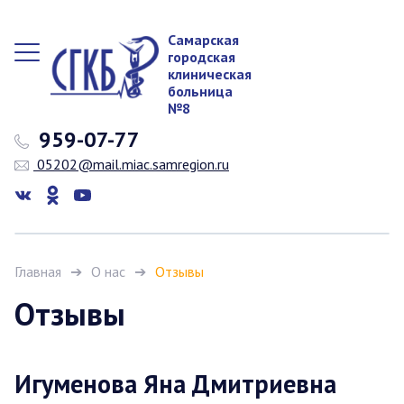
Самарская
городская
клиническая
больница
№8
959-07-77
05202@mail.miac.samregion.ru
Главная
О нас
Отзывы
Отзывы
Игуменова Яна Дмитриевна