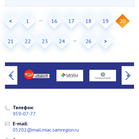
...
<
1
16
17
18
19
20
...
21
22
23
24
26
>
Телефон:
959-07-77
E-mail:
05202@mail.miac.samregion.ru