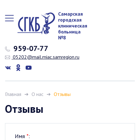
Самарская
городская
клиническая
больница
№8
959-07-77
05202@mail.miac.samregion.ru
Главная
О нас
Отзывы
Отзывы
Имя
*
: