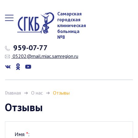
Самарская
городская
клиническая
больница
№8
959-07-77
05202@mail.miac.samregion.ru
Главная
О нас
Отзывы
Отзывы
Имя
*
: