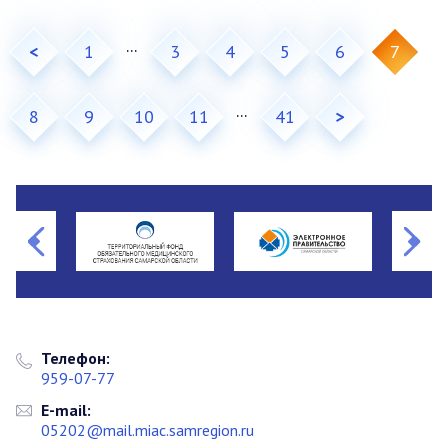
...
<
1
3
4
5
6
7
...
8
9
10
11
41
>
Телефон:
959-07-77
E-mail:
05202@mail.miac.samregion.ru