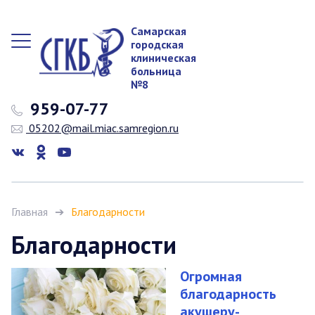
Самарская
городская
клиническая
больница
№8
959-07-77
05202@mail.miac.samregion.ru
Главная
Благодарности
Благодарности
Огромная
благодарность
акушеру-