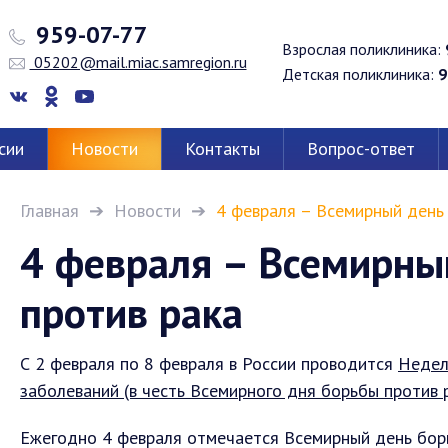
959-07-77
Взрослая поликлиника:
05202@mail.miac.samregion.ru
Детская поликлиника:
9
сии
Новости
Контакты
Вопрос-ответ
Главная
Новости
4 февраля – Всемирный день
4 февраля – Всемирны
против рака
С 2 февраля по 8 февраля в России проводится
Недел
заболеваний (в честь Всемирного дня борьбы против р
Ежегодно 4 февраля отмечается Всемирный день борь