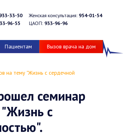
933-33-50
Женская консультация:
954-01-54
33-96-55
ЦАОП:
933-96-96
Пациентам
Вызов врача на дом
в на тему "Жизнь с сердечной
прошел семинар
 "Жизнь с
остью".