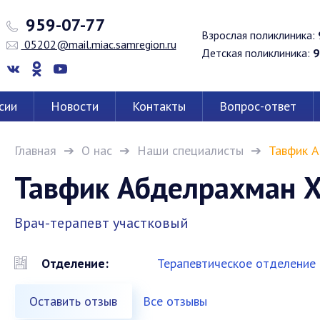
959-07-77
Взрослая поликлиника:
05202@mail.miac.samregion.ru
Детская поликлиника:
9
сии
Новости
Контакты
Вопрос-ответ
Главная
О нас
Наши специалисты
Тавфик А
Тавфик Абделрахман Х
Врач-терапевт участковый
Отделение:
Терапевтическое отделение
Оставить отзыв
Все отзывы