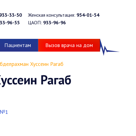
933-33-50
Женская консультация:
954-01-54
33-96-55
ЦАОП:
933-96-96
Пациентам
Вызов врача на дом
бделрахман Хуссеин Рагаб
уссеин Рагаб
 №1