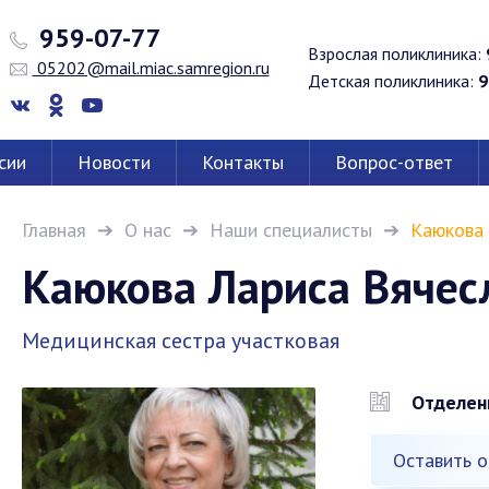
959-07-77
Взрослая поликлиника:
05202@mail.miac.samregion.ru
Детская поликлиника:
9
сии
Новости
Контакты
Вопрос-ответ
Главная
О нас
Наши специалисты
Каюкова 
Каюкова Лариса Вячес
Медицинская сестра участковая
Отделен
Оставить о