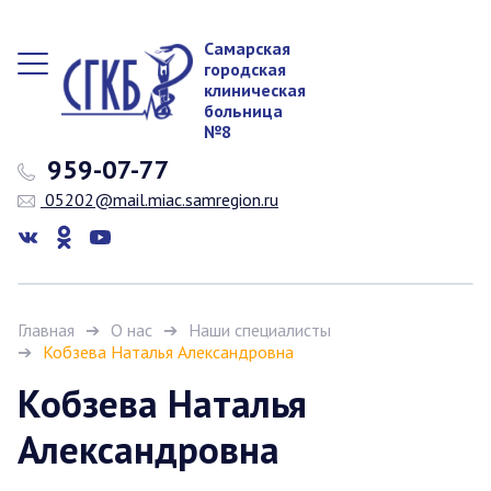
Самарская
городская
клиническая
больница
№8
959-07-77
05202@mail.miac.samregion.ru
Главная
О нас
Наши специалисты
Кобзева Наталья Александровна
Кобзева Наталья
Александровна