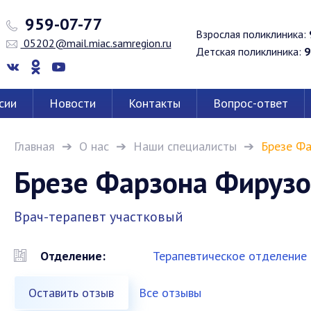
959-07-77
Взрослая поликлиника:
05202@mail.miac.samregion.ru
Детская поликлиника:
9
сии
Новости
Контакты
Вопрос-ответ
Главная
О нас
Наши специалисты
Брезе Фа
Брезе Фарзона Фирузо
Врач-терапевт участковый
Отделение:
Терапевтическое отделение
Оставить отзыв
Все отзывы