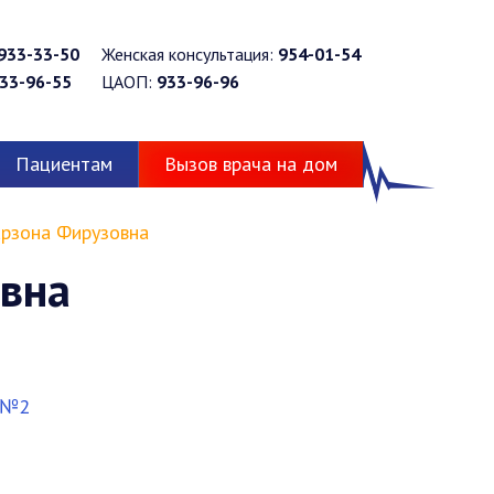
933-33-50
Женская консультация:
954-01-54
33-96-55
ЦАОП:
933-96-96
Пациентам
Вызов врача на дом
рзона Фирузовна
вна
 №2