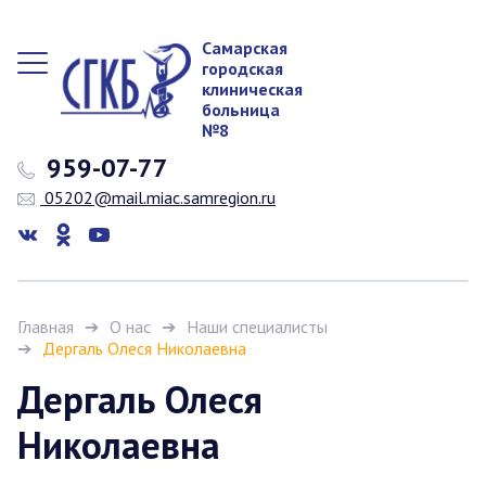
Самарская
городская
клиническая
больница
№8
959-07-77
05202@mail.miac.samregion.ru
Главная
О нас
Наши специалисты
Дергаль Олеся Николаевна
Дергаль Олеся
Николаевна