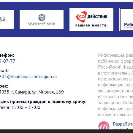
лефон:
Информация, раз
9-07-77
публичной оферт
Российской Фед
ail:
вспомогательный
202@mail.miac.samregion.ru
использования в
информации, раз
рес:
указанием данно
035, г. Самара, ул. Мирная, 169
источника без п
афик приёма граждан к главному врачу:
запрещено. Любы
верг, 15:00 – 17:00
информации, раз
исключительно п
Разработ
mediaidea