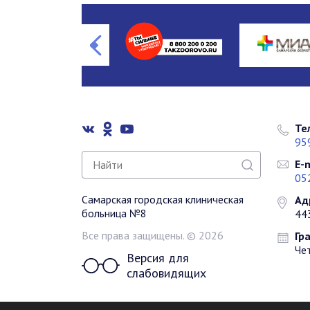
Те
95
E-m
05
Самарская городская клиническая
Ад
больница №8
443
Все права защищены. © 2026
Гр
Чет
Версия для
слабовидящих