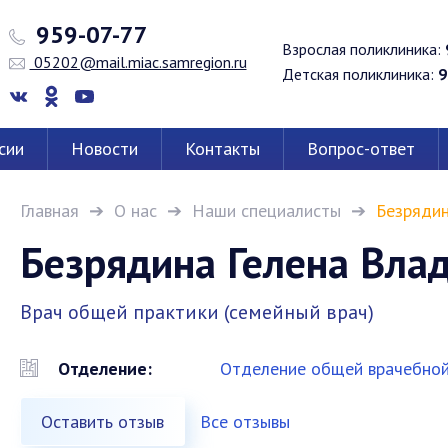
959-07-77
Взрослая поликлиника:
05202@mail.miac.samregion.ru
Детская поликлиника:
9
сии
Новости
Контакты
Вопрос-ответ
Главная
О нас
Наши специалисты
Безрядин
Безрядина Гелена Вла
Врач общей практики (семейный врач)
Отделение:
Отделение общей врачебной
Оставить отзыв
Все отзывы