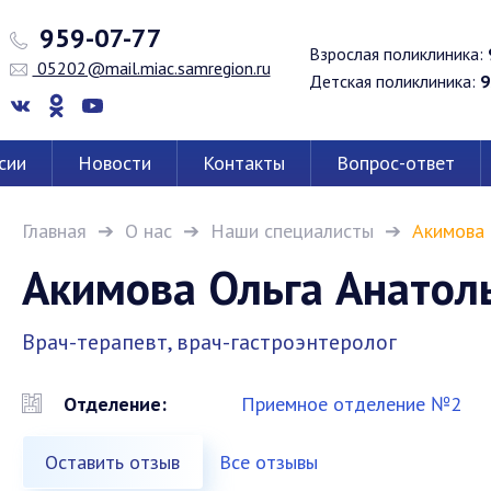
959-07-77
Взрослая поликлиника:
05202@mail.miac.samregion.ru
Детская поликлиника:
9
сии
Новости
Контакты
Вопрос-ответ
Главная
О нас
Наши специалисты
Акимова 
Акимова Ольга Анатол
Врач-терапевт, врач-гастроэнтеролог
Отделение:
Приемное отделение №2
Оставить отзыв
Все отзывы