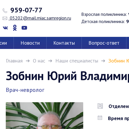
959-07-77
Взрослая поликлиника:
05202@mail.miac.samregion.ru
Детская поликлиника:
9
сии
Новости
Контакты
Вопрос-ответ
Главная
О нас
Наши специалисты
Зобнин 
Зобнин Юрий Владими
Врач-невролог
Отделен
Время пр