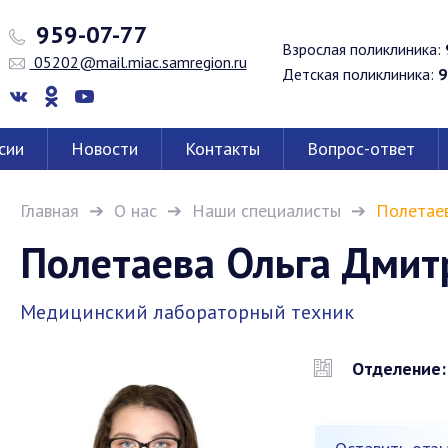
959-07-77
Взрослая поликлиника:
05202@mail.miac.samregion.ru
Детская поликлиника:
9
сии
Новости
Контакты
Вопрос-ответ
Главная
О нас
Наши специалисты
Полетаев
Полетаева Ольга Дмит
Медицинский лабораторный техник
Отделение: