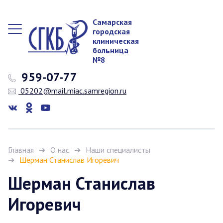
Самарская
городская
клиническая
больница
№8
959-07-77
05202@mail.miac.samregion.ru
Главная
О нас
Наши специалисты
Шерман Станислав Игоревич
Шерман Станислав
Игоревич