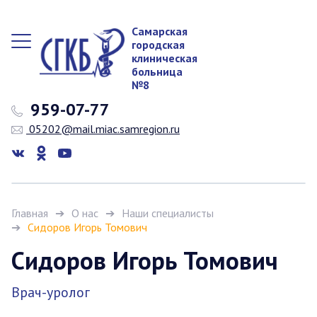
Самарская
городская
клиническая
больница
№8
959-07-77
05202@mail.miac.samregion.ru
Главная
О нас
Наши специалисты
Сидоров Игорь Томович
Сидоров Игорь Томович
Врач-уролог