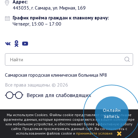
Адрес:
443035, г. Самара, ул. Мирная, 169
График приёма граждан к главному врачу:
Четверг, 15:00 – 17:00
Самарская городская клиническая больница №8
Все права защищены. © 2026
Версия для слабовидящих
Онлайн
Разработка сайта
Мы используем Cookies. Файлы cookie представляют собой небольшие
запись
фрагменты данных, которые временно сохраняются на вашем компьютере
mediaidea
или мобильном устройстве, и обеспечивают более эффективную работу
сайта. Продолжая просматривать данный сайт, Вы соглашаетесь с
использованием файлов cookie и
принимаете условия