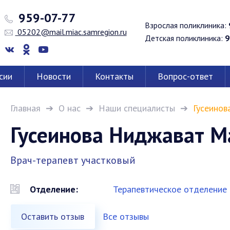
959-07-77
Взрослая поликлиника:
05202@mail.miac.samregion.ru
Детская поликлиника:
9
сии
Новости
Контакты
Вопрос-ответ
Главная
О нас
Наши специалисты
Гусеинов
Гусеинова Ниджават М
Врач-терапевт участковый
Отделение:
Терапевтическое отделение
Оставить отзыв
Все отзывы