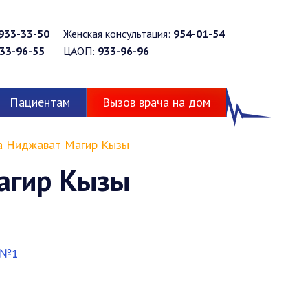
933-33-50
Женская консультация:
954-01-54
33-96-55
ЦАОП:
933-96-96
Пациентам
Вызов врача на дом
а Ниджават Магир Кызы
агир Кызы
 №1