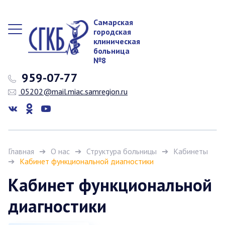
Самарская
городская
клиническая
больница
№8
959-07-77
05202@mail.miac.samregion.ru
Главная
О нас
Структура больницы
Кабинеты
Кабинет функциональной диагностики
Кабинет функциональной
диагностики