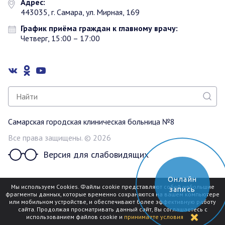
Адрес:
443035, г. Самара, ул. Мирная, 169
График приёма граждан к главному врачу:
Четверг, 15:00 – 17:00
Самарская городская клиническая больница №8
Все права защищены. © 2026
Версия для слабовидящих
Онлайн
Разработка сайта
Мы используем Cookies. Файлы cookie представляют собой небольшие
запись
фрагменты данных, которые временно сохраняются на вашем компьютере
mediaidea
или мобильном устройстве, и обеспечивают более эффективную работу
сайта. Продолжая просматривать данный сайт, Вы соглашаетесь с
использованием файлов cookie и
принимаете условия