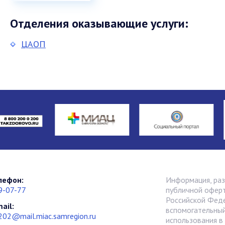
Отделения оказывающие услуги:
ЦАОП
лефон:
Информация, раз
9-07-77
публичной оферт
Российской Фед
ail:
вспомогательный
202@mail.miac.samregion.ru
использования в