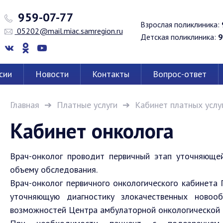
959-07-77
Взрослая поликлиника:
05202@mail.miac.samregion.ru
Детская поликлиника:
9
сии
Новости
Контакты
Вопрос-ответ
Главная
Платные услуги
Кабинет платных услу
Кабинет онколога
Врач-онколог проводит первичный этап уточняюще
объему обследования.
Врач-онколог первичного онкологического кабинет
уточняющую диагностику злокачественных новооб
возможностей Центра амбулаторной онкологической 