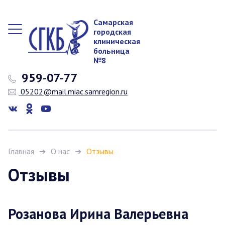
Самарская
городская
клиническая
больница
№8
959-07-77
05202@mail.miac.samregion.ru
Главная
О нас
Отзывы
Отзывы
Розанова Ирина Валерьевна