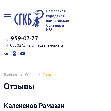
Самарская
городская
клиническая
больница
№8
959-07-77
05202@mail.miac.samregion.ru
Главная
О нас
Отзывы
Отзывы
Калекенов Рамазан