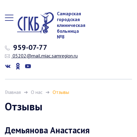
Самарская
городская
клиническая
больница
№8
959-07-77
05202@mail.miac.samregion.ru
Главная
О нас
Отзывы
Отзывы
Демьянова Анастасия