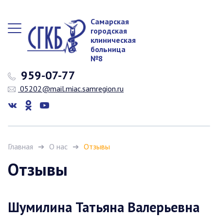
Самарская
городская
клиническая
больница
№8
959-07-77
05202@mail.miac.samregion.ru
Главная
О нас
Отзывы
Отзывы
Шумилина Татьяна Валерьевна